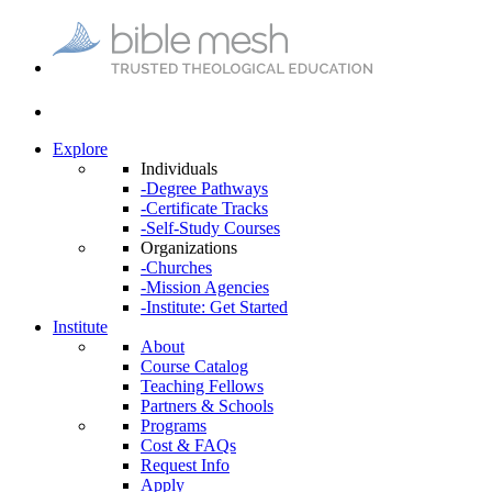
Explore
Individuals
-Degree Pathways
-Certificate Tracks
-Self-Study Courses
Organizations
-Churches
-Mission Agencies
-Institute: Get Started
Institute
About
Course Catalog
Teaching Fellows
Partners & Schools
Programs
Cost & FAQs
Request Info
Apply