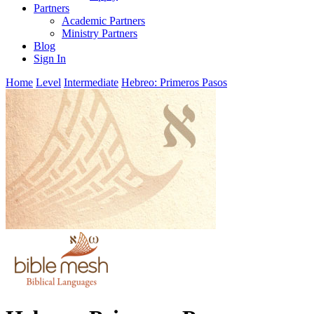
Partners
Academic Partners
Ministry Partners
Blog
Sign In
Home
Level
Intermediate
Hebreo: Primeros Pasos