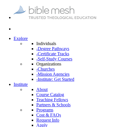
Explore
Individuals
-Degree Pathways
-Certificate Tracks
-Self-Study Courses
Organizations
-Churches
-Mission Agencies
-Institute: Get Started
Institute
About
Course Catalog
Teaching Fellows
Partners & Schools
Programs
Cost & FAQs
Request Info
Apply