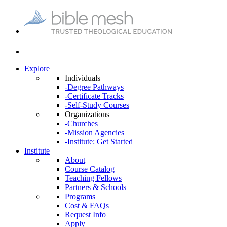
Explore
Individuals
-Degree Pathways
-Certificate Tracks
-Self-Study Courses
Organizations
-Churches
-Mission Agencies
-Institute: Get Started
Institute
About
Course Catalog
Teaching Fellows
Partners & Schools
Programs
Cost & FAQs
Request Info
Apply